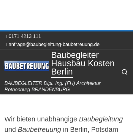
0171 4213 111
anfrage@baubegleitung-baubetreuung.de
Baubegleiter
Hausbau Kosten
Berlin
S
BAUBEGLEITER Dipl. Ing. (FH) Architektur
Rothenburg BRANDENBURG
Wir bieten unabhängige
Baubegleitung
und
Baubetreuung
in Berlin, Potsdam